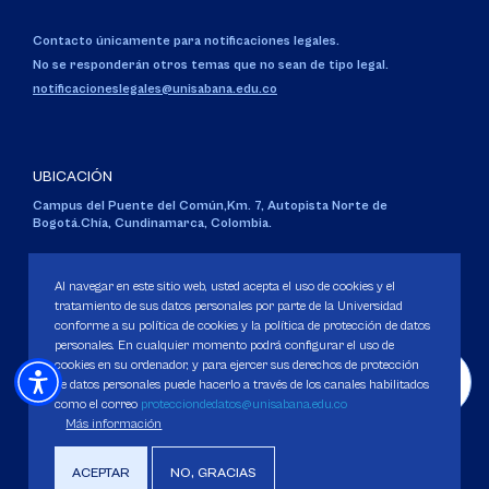
Contacto únicamente para notificaciones legales.
No se responderán otros temas que no sean de tipo legal.
notificacioneslegales@unisabana.edu.co
UBICACIÓN
Campus del Puente del Común,
Km. 7, Autopista Norte de
Bogotá.
Chía, Cundinamarca, Colombia.
Código SNIES 1711
Personería Jurídica:
Resolución 130 del 14 de enero de 1980
.
Al navegar en este sitio web, usted acepta el uso de cookies y el
Ministerio de Educación Nacional.
tratamiento de sus datos personales por parte de la Universidad
conforme a su política de cookies y la política de protección de datos
personales. En cualquier momento podrá configurar el uso de
cookies en su ordenador, y para ejercer sus derechos de protección
de datos personales puede hacerlo a través de los canales habilitados
como el correo
protecciondedatos@unisabana.edu.co
Política de Protección de datos
Más información
Política de Cookies
Derechos Pecuniarios
ACEPTAR
NO, GRACIAS