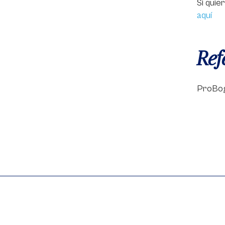
Si quie
aquí
Ref
ProBogo