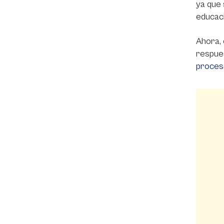
ya que 
educaci
Ahora, 
respues
proces