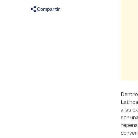
Compartir
X
Facebook
WhatsApp
Dentro 
Latinoa
a las e
ser una
repensa
conveni