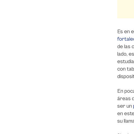
Es en e
fortale
de las 
lado, e
estudia
con tab
disposi
En poca
áreas d
ser un
en este
su llam