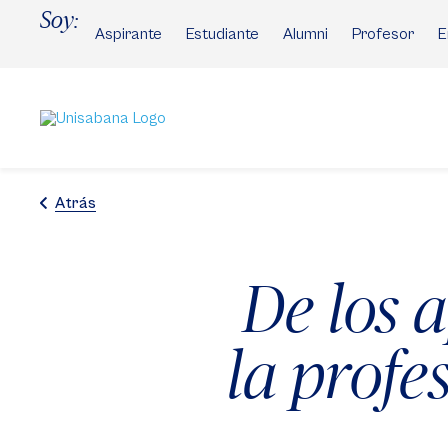
Pasar
Soy:
al
Aspirante
Estudiante
Alumni
Profesor
E
contenido
principal
Atrás
De los 
la profe