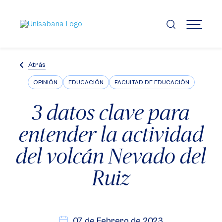
Pasar
al
contenido
MENÚ
principal
Atrás
OPINIÓN
EDUCACIÓN
FACULTAD DE EDUCACIÓN
3 datos clave para
entender la actividad
del volcán Nevado del
Ruiz
07 de Febrero de 2023