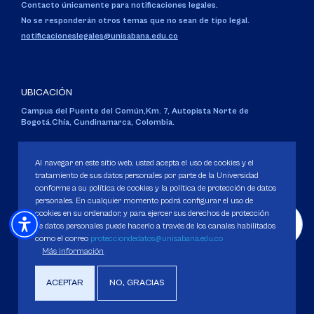
Contacto únicamente para notificaciones legales.
No se responderán otros temas que no sean de tipo legal.
notificacioneslegales@unisabana.edu.co
UBICACIÓN
Campus del Puente del Común,
Km. 7, Autopista Norte de
Bogotá.
Chía, Cundinamarca, Colombia.
Código SNIES 1711
Personería Jurídica:
Resolución 130 del 14 de enero de 1980
.
Al navegar en este sitio web, usted acepta el uso de cookies y el
Ministerio de Educación Nacional.
tratamiento de sus datos personales por parte de la Universidad
conforme a su política de cookies y la política de protección de datos
personales. En cualquier momento podrá configurar el uso de
cookies en su ordenador, y para ejercer sus derechos de protección
de datos personales puede hacerlo a través de los canales habilitados
como el correo
protecciondedatos@unisabana.edu.co
Política de Protección de datos
Más información
Política de Cookies
Derechos Pecuniarios
ACEPTAR
NO, GRACIAS
Copyright 2025 Universidad de La Sabana. Todos los derechos Reservados.