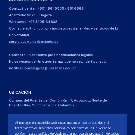
Contact center: (601) 861 5555
/
861 6666
Apartado: 53753, Bogotá.
WhatsApp: +57 3205164838
Correo electrónico para inquietudes generales y servicios de la
Universidad
servicious@unisabana.edu.co
Contacto únicamente para notificaciones legales.
No se responderán otros temas que no sean de tipo legal.
notificacioneslegales@unisabana.edu.co
UBICACIÓN
Campus del Puente del Común,
Km. 7, Autopista Norte de
Bogotá.
Chía, Cundinamarca, Colombia.
Código SNIES 1711
Personería Jurídica:
Resolución 130 del 14 de enero de 1980
.
Al navegar en este sitio web, usted acepta el uso de cookies y el
Ministerio de Educación Nacional.
tratamiento de sus datos personales por parte de la Universidad
conforme a su política de cookies y la política de protección de datos