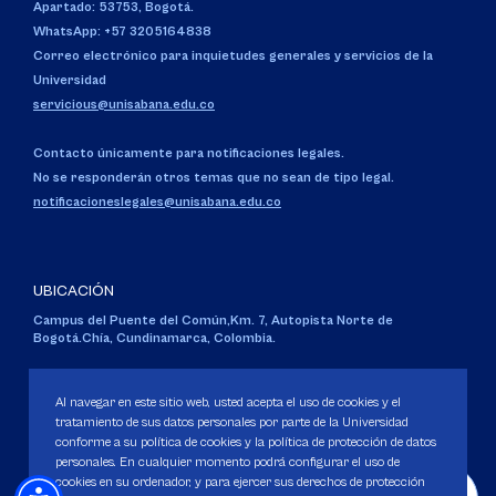
Apartado: 53753, Bogotá.
WhatsApp: +57 3205164838
Correo electrónico para inquietudes generales y servicios de la
Universidad
servicious@unisabana.edu.co
Contacto únicamente para notificaciones legales.
No se responderán otros temas que no sean de tipo legal.
notificacioneslegales@unisabana.edu.co
UBICACIÓN
Campus del Puente del Común,
Km. 7, Autopista Norte de
Bogotá.
Chía, Cundinamarca, Colombia.
Código SNIES 1711
Personería Jurídica:
Resolución 130 del 14 de enero de 1980
.
Al navegar en este sitio web, usted acepta el uso de cookies y el
Ministerio de Educación Nacional.
tratamiento de sus datos personales por parte de la Universidad
conforme a su política de cookies y la política de protección de datos
personales. En cualquier momento podrá configurar el uso de
cookies en su ordenador, y para ejercer sus derechos de protección