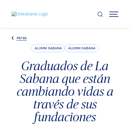
Pasar
al
contenido
MENÚ
principal
Atrás
ALUMNI SABANA
ALUMNI SABANA
Graduados de La
Sabana que están
cambiando vidas a
través de sus
fundaciones