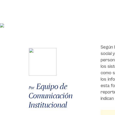
Según l
social 
persona
los sis
como se
los in
Equipo de
esta f
Por
report
Comunicación
indican
Institucional