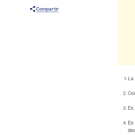
Compartir
X
Facebook
WhatsApp
La 
Ocu
Es 
Es 
dec