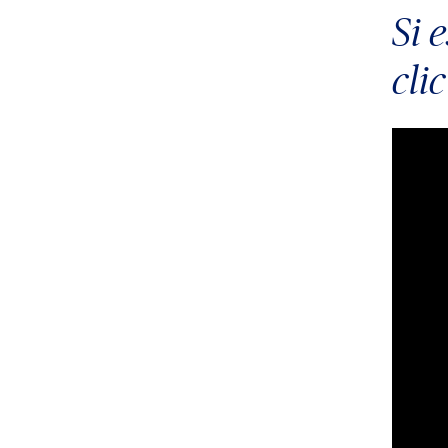
Si 
clic
Video
Player