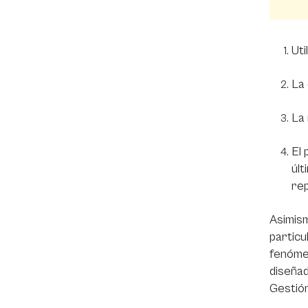
Uti
La 
La 
El 
últ
rep
Asimism
particu
fenómen
diseñad
Gestión