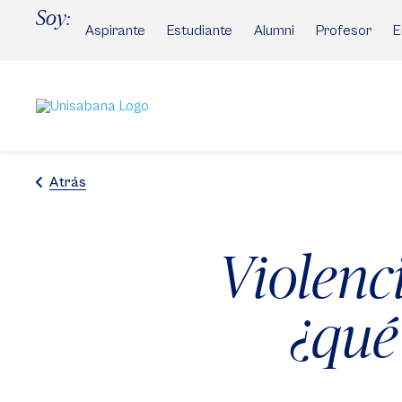
Pasar
Soy:
al
Aspirante
Estudiante
Alumni
Profesor
E
contenido
principal
Atrás
Violenci
¿qué