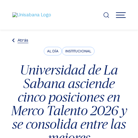
Pasar
al
contenido
MENÚ
principal
Atrás
AL DÍA
INSTITUCIONAL
Universidad de La
Sabana asciende
cinco posiciones en
Merco Talento 2026 y
se consolida entre las
mejores