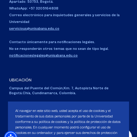
Apartado: 53753, Bogotá.
WhatsApp: +57 3205164838
Correo electrónico para inquietudes generales y servicios de la
Universidad
servicious@unisabana.edu.co
Contacto únicamente para notificaciones legales.
No se responderán otros temas que no sean de tipo legal.
notificacioneslegales@unisabana.edu.co
UBICACIÓN
Campus del Puente del Común,
Km. 7, Autopista Norte de
Bogotá.
Chía, Cundinamarca, Colombia.
Código SNIES 1711
Personería Jurídica:
Resolución 130 del 14 de enero de 1980
.
Al navegar en este sitio web, usted acepta el uso de cookies y el
Ministerio de Educación Nacional.
tratamiento de sus datos personales por parte de la Universidad
conforme a su política de cookies y la política de protección de datos
personales. En cualquier momento podrá configurar el uso de
cookies en su ordenador, y para ejercer sus derechos de protección