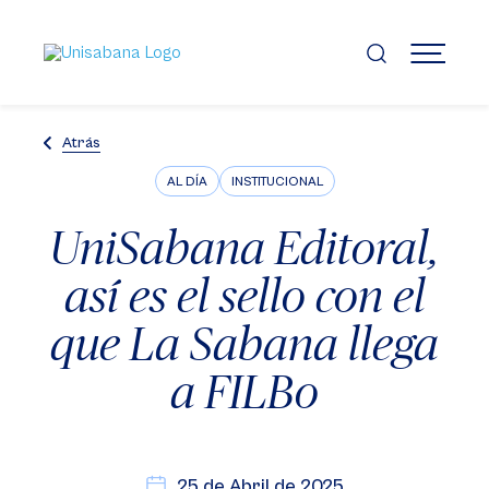
Pasar
al
contenido
MENÚ
principal
Atrás
AL DÍA
INSTITUCIONAL
UniSabana Editoral,
así es el sello con el
que La Sabana llega
a FILBo
25 de Abril de 2025