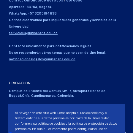
Contact center: (601) 861 5555
/
861 6666
Apartado: 53753, Bogotá.
WhatsApp: +57 3205164838
Correo electrónico para inquietudes generales y servicios de la
Universidad
servicious@unisabana.edu.co
Contacto únicamente para notificaciones legales.
No se responderán otros temas que no sean de tipo legal.
notificacioneslegales@unisabana.edu.co
UBICACIÓN
Campus del Puente del Común,
Km. 7, Autopista Norte de
Bogotá.
Chía, Cundinamarca, Colombia.
Código SNIES 1711
Personería Jurídica:
Resolución 130 del 14 de enero de 1980
.
Al navegar en este sitio web, usted acepta el uso de cookies y el
Ministerio de Educación Nacional.
tratamiento de sus datos personales por parte de la Universidad
conforme a su política de cookies y la política de protección de datos
personales. En cualquier momento podrá configurar el uso de