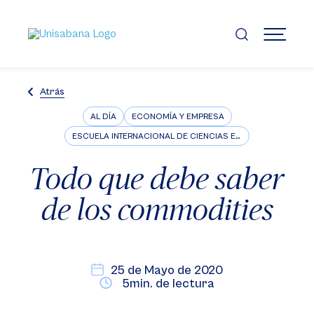
Pasar
al
contenido
MENÚ
principal
Atrás
AL DÍA
ECONOMÍA Y EMPRESA
ESCUELA INTERNACIONAL DE CIENCIAS ECONÓMICAS Y ADMINISTRATIVAS
Todo que debe saber
de los commodities
25 de Mayo de 2020
5min. de lectura