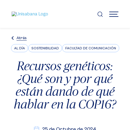
Pasar
al
contenido
MENÚ
principal
Atrás
AL DÍA
SOSTENIBILIDAD
FACULTAD DE COMUNICACIÓN
Recursos genéticos:
¿Qué son y por qué
están dando de qué
hablar en la COP16?
25 de Octubre de 2024