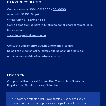
DATOS DE CONTACTO
Contact center: (601) 861 5555
/
861 6666
Apartado: 53753, Bogotá.
WhatsApp: +57 3205164838
Correo electrónico para inquietudes generales y servicios de la
Universidad
servicious@unisabana.edu.co
Contacto únicamente para notificaciones legales.
No se responderán otros temas que no sean de tipo legal.
notificacioneslegales@unisabana.edu.co
UBICACIÓN
Campus del Puente del Común,
Km. 7, Autopista Norte de
Bogotá.
Chía, Cundinamarca, Colombia.
Código SNIES 1711
Personería Jurídica:
Resolución 130 del 14 de enero de 1980
.
Al navegar en este sitio web, usted acepta el uso de cookies y el
Ministerio de Educación Nacional.
tratamiento de sus datos personales por parte de la Universidad