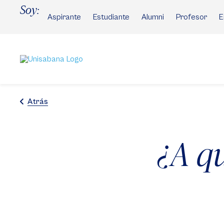
Pasar
Soy:
al
Aspirante
Estudiante
Alumni
Profesor
E
contenido
principal
Atrás
¿A q