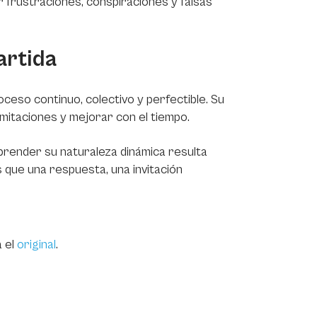
r frustraciones, conspiraciones y falsas
artida
proceso continuo, colectivo y perfectible. Su
mitaciones y mejorar con el tiempo.
render su naturaleza dinámica resulta
ás que una respuesta, una invitación
a el
original
.