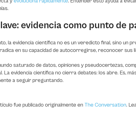
ecta y
evoluciona rápidamente
. Entender esto ayuda a evita
ías.
clave: evidencia como punto de p
to, la evidencia científica no es un veredicto final, sino un 
radica en su capacidad de autocorregirse, reconocer sus li
undo saturado de datos, opiniones y pseudocertezas, comp
l. La evidencia científica no cierra debates: los abre. Es, m
ente a seguir preguntando.
tículo fue publicado originalmente en
The Conversation
. Le