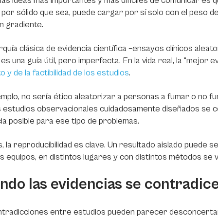
las ideas más importantes y más difíciles de comunicar es q
, por sólido que sea, puede cargar por sí solo con el peso d
n gradiente.
rquía clásica de evidencia científica –ensayos clínicos alea
es una guía útil, pero imperfecta. En la vida real, la “mejor e
o y de la factibilidad de los estudios
.
mplo, no sería ético aleatorizar a personas a fumar o no f
s estudios observacionales cuidadosamente diseñados se c
ia posible para ese tipo de problemas.
 la reproducibilidad es clave. Un resultado aislado puede s
os equipos, en distintos lugares y con distintos métodos se 
ndo las evidencias se contradic
tradicciones entre estudios pueden parecer desconcertant