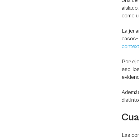
Una de 
aislado
como u
La jera
casos– 
context
Por eje
eso, lo
evidenc
Además,
distint
Cua
Las con