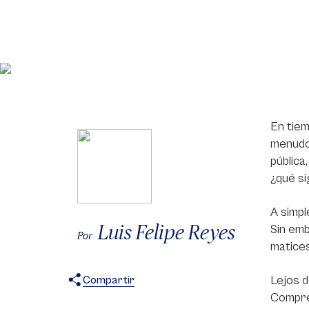
En tiem
menudo,
pública
¿qué si
A simpl
Luis Felipe Reyes
Sin emb
Por
matices
Lejos d
Compartir
Compre
X
Facebook
WhatsApp