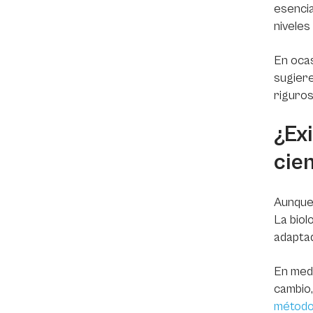
esencia
niveles
En ocas
sugiere
riguros
¿Ex
cien
Aunque 
La biol
adaptad
En medi
cambio,
métodos