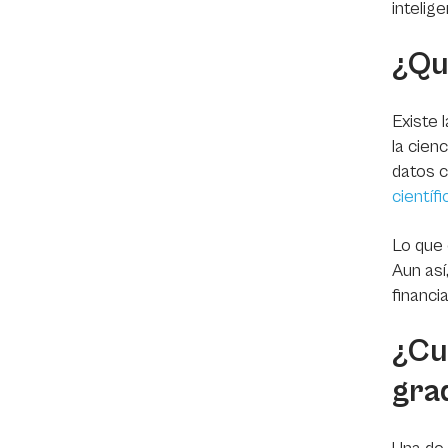
intelige
¿Qu
Existe 
la cien
datos c
científ
Lo que 
Aun así
financi
¿Cu
gra