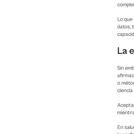
complem
Lo que
datos, 
capacid
La e
Sin emb
afirmac
o métod
ciencia
Aceptar
mientra
En salu