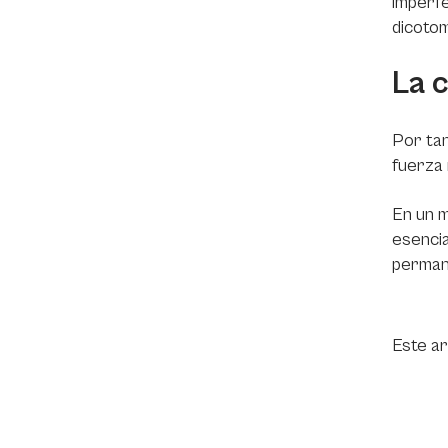
imperf
dicotom
La 
Por tan
fuerza 
En un m
esencia
perman
Este ar