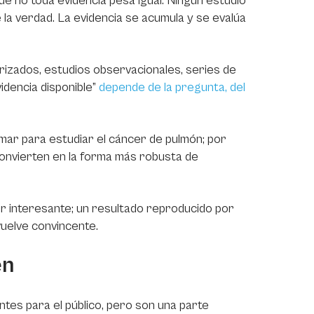
ue no toda evidencia pesa igual. Ningún estudio
e la verdad. La evidencia se acumula y se evalúa
torizados, estudios observacionales, series de
videncia disponible”
depende de la pregunta, del
umar para estudiar el cáncer de pulmón; por
onvierten en la forma más robusta de
er interesante; un resultado reproducido por
vuelve convincente.
en
es para el público, pero son una parte