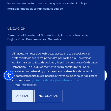
No se responderán otros temas que no sean de tipo legal.
notificacioneslegales@unisabana.edu.co
UBICACIÓN
Campus del Puente del Común,
Km. 7, Autopista Norte de
Bogotá.
Chía, Cundinamarca, Colombia.
Código SNIES 1711
Personería Jurídica:
Resolución 130 del 14 de enero de 1980
.
Al navegar en este sitio web, usted acepta el uso de cookies y el
Ministerio de Educación Nacional.
tratamiento de sus datos personales por parte de la Universidad
conforme a su política de cookies y la política de protección de datos
personales. En cualquier momento podrá configurar el uso de
cookies en su ordenador, y para ejercer sus derechos de protección
de datos personales puede hacerlo a través de los canales habilitados
como el correo
protecciondedatos@unisabana.edu.co
Política de Protección de datos
Más información
Política de Cookies
Derechos Pecuniarios
ACEPTAR
NO, GRACIAS
Copyright 2025 Universidad de La Sabana. Todos los derechos Reservados.