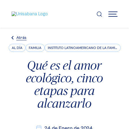
Pasar
al
contenido
MENÚ
principal
Atrás
AL DÍA
FAMILIA
INSTITUTO LATINOAMERICANO DE LA FAMILIA ILFARUS
Qué es el amor
ecológico, cinco
etapas para
alcanzarlo
24 de Enero de 2024