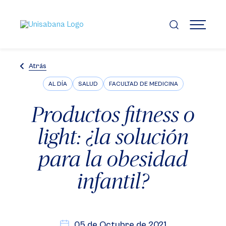
Pasar
al
contenido
MENÚ
principal
Atrás
AL DÍA
SALUD
FACULTAD DE MEDICINA
Productos fitness o
light: ¿la solución
para la obesidad
infantil?
05 de Octubre de 2021