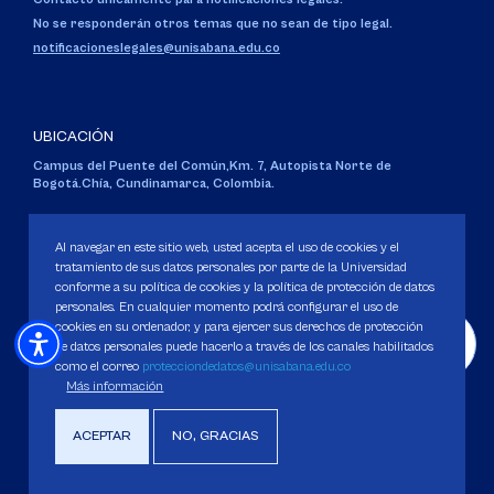
No se responderán otros temas que no sean de tipo legal.
notificacioneslegales@unisabana.edu.co
UBICACIÓN
Campus del Puente del Común,
Km. 7, Autopista Norte de
Bogotá.
Chía, Cundinamarca, Colombia.
Código SNIES 1711
Personería Jurídica:
Resolución 130 del 14 de enero de 1980
.
Al navegar en este sitio web, usted acepta el uso de cookies y el
Ministerio de Educación Nacional.
tratamiento de sus datos personales por parte de la Universidad
conforme a su política de cookies y la política de protección de datos
personales. En cualquier momento podrá configurar el uso de
cookies en su ordenador, y para ejercer sus derechos de protección
de datos personales puede hacerlo a través de los canales habilitados
como el correo
protecciondedatos@unisabana.edu.co
Política de Protección de datos
Más información
Política de Cookies
Derechos Pecuniarios
ACEPTAR
NO, GRACIAS
Copyright 2025 Universidad de La Sabana. Todos los derechos Reservados.