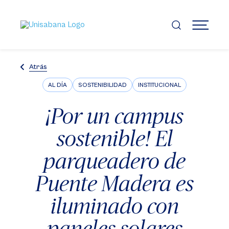
Pasar
al
contenido
MENÚ
principal
Atrás
AL DÍA
SOSTENIBILIDAD
INSTITUCIONAL
¡Por un campus
sostenible! El
parqueadero de
Puente Madera es
iluminado con
paneles solares