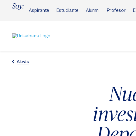
Pasar
Soy:
al
Aspirante
Estudiante
Alumni
Profesor
E
contenido
principal
Atrás
Nue
inves
Depa