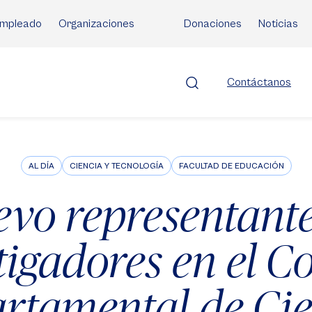
mpleado
Organizaciones
Donaciones
Noticias
Contáctanos
AL DÍA
CIENCIA Y TECNOLOGÍA
FACULTAD DE EDUCACIÓN
vo representant
tigadores en el C
rtamental de Cie