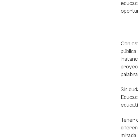
educaci
oportun
Con est
pública
instanc
proyect
palabra
Sin dud
Educaci
educati
Tener c
diferen
mirada 