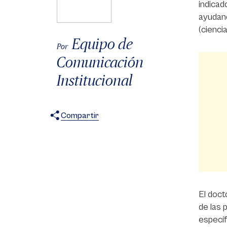
indicad
ayudand
(cienci
Equipo de
Por
Comunicación
Institucional
Compartir
X
Facebook
WhatsApp
El doct
de las 
específ