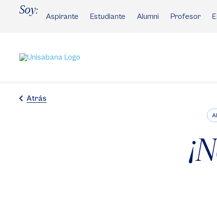
Pasar
Soy:
al
Aspirante
Estudiante
Alumni
Profesor
E
contenido
principal
Atrás
A
¡N