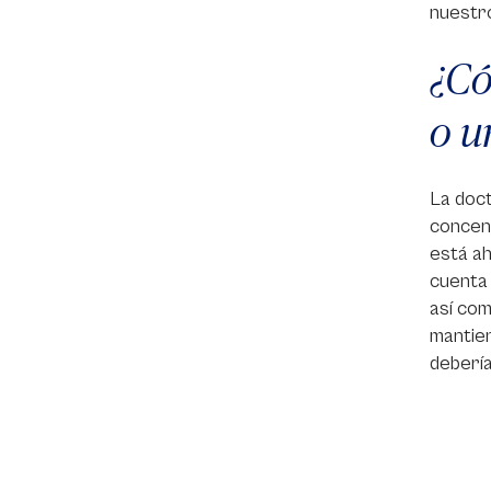
nuestro
¿Có
o u
La doct
concen
está ah
cuenta 
así com
mantien
debería