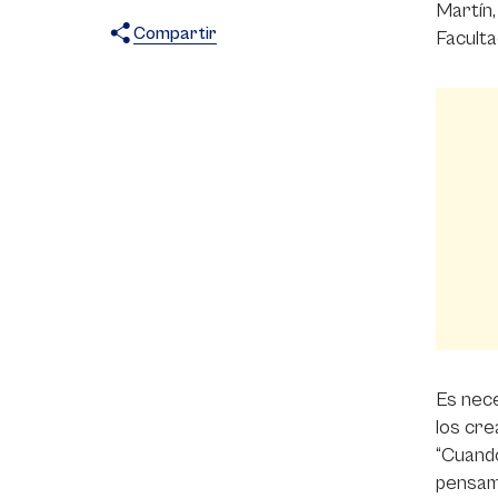
Martín,
Compartir
Faculta
X
Facebook
WhatsApp
Es nece
los cre
“Cuando
pensam