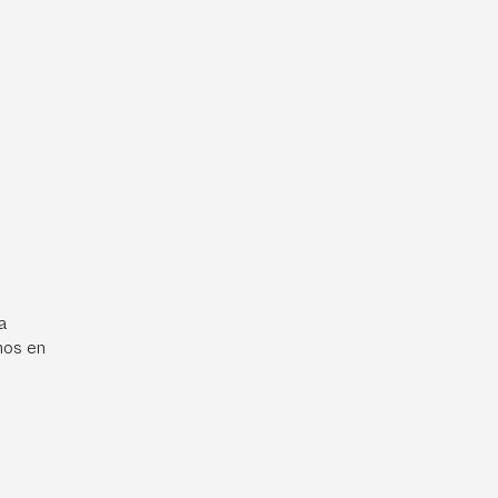
a
mos en