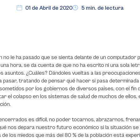
01 de Abril de 2020
5 min. de lectura
n no le ha pasado que se sienta delante de un computador 
una hora, se da cuenta de que no ha escrito ni una sola let
s asuntos. ¿Cuáles? Dándoles vueltas a las preocupaciones
a pasar, tratando de pensar qué hacer si pasa determinada 
sometidos por los gobiernos de diversos países, con el fin
itar el colapso en los sistemas de salud de muchos de ellos
ción.
encerrados es difícil, no poder tocarnos, abrazarnos, fren
ué nos depara nuestro futuro económico si la situación s
 de los miedos que más del 80 % de la población está expe