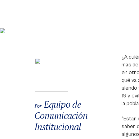
¿A quié
más de 
en otro
qué va 
siendo 
19 y ev
Equipo de
la pobla
Por
Comunicación
“Estar 
Institucional
saber q
algunos