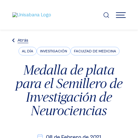
Pasar
al
contenido
MENÚ
principal
Atrás
AL DÍA
INVESTIGACIÓN
FACULTAD DE MEDICINA
Medalla de plata
para el Semillero de
Investigación de
Neurociencias
08 de Febrero de 2021