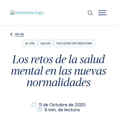
Pasar
al
contenido
MENÚ
principal
Atrás
AL DÍA
SALUD
FACULTAD DE MEDICINA
Los retos de la salud
mental en las nuevas
normalidades
11 de Octubre de 2020
5 min. de lectura