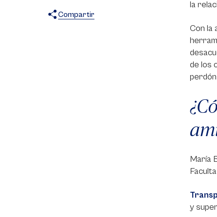
la rela
Compartir
Con la 
X
Facebook
WhatsApp
herrami
desacue
de los 
perdón 
¿Có
ami
María B
Faculta
Transp
y super