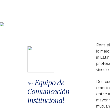
Para el
lo mejo
in Lati
profeso
víncul
Equipo de
De acue
Por
emocion
Comunicación
entre a
Institucional
mayor s
mutuame