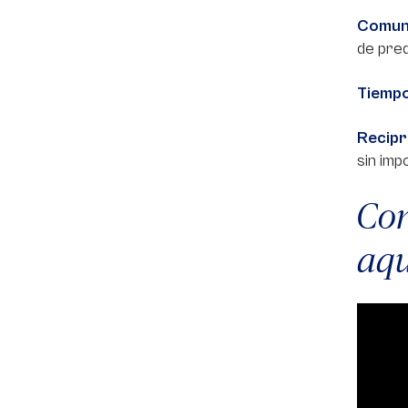
Comuni
de pre
Tiempo
Recipr
sin im
Con
aqu
Video
Player