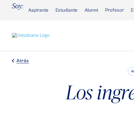
Pasar
Soy:
al
Aspirante
Estudiante
Alumni
Profesor
E
contenido
principal
Atrás
A
Los ingr