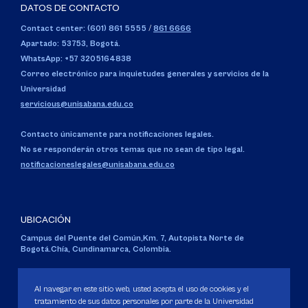
DATOS DE CONTACTO
Contact center: (601) 861 5555
/
861 6666
Apartado: 53753, Bogotá.
WhatsApp: +57 3205164838
Correo electrónico para inquietudes generales y servicios de la
Universidad
servicious@unisabana.edu.co
Contacto únicamente para notificaciones legales.
No se responderán otros temas que no sean de tipo legal.
notificacioneslegales@unisabana.edu.co
UBICACIÓN
Campus del Puente del Común,
Km. 7, Autopista Norte de
Bogotá.
Chía, Cundinamarca, Colombia.
Código SNIES 1711
Personería Jurídica:
Resolución 130 del 14 de enero de 1980
.
Al navegar en este sitio web, usted acepta el uso de cookies y el
Ministerio de Educación Nacional.
tratamiento de sus datos personales por parte de la Universidad