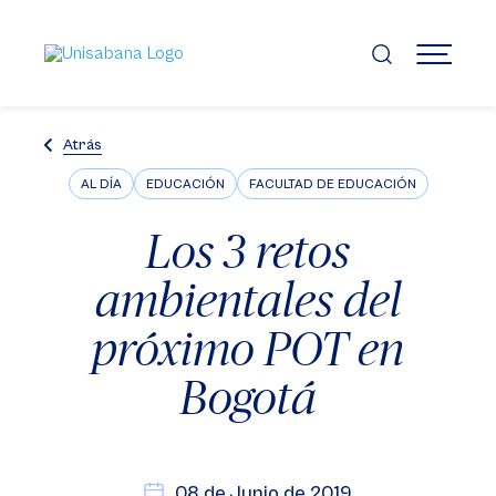
Pasar
al
contenido
MENÚ
principal
Atrás
AL DÍA
EDUCACIÓN
FACULTAD DE EDUCACIÓN
Los 3 retos
ambientales del
próximo POT en
Bogotá
08 de Junio de 2019