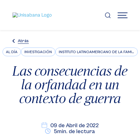
Pasar
al
contenido
MENÚ
principal
Atrás
AL DÍA
INVESTIGACIÓN
INSTITUTO LATINOAMERICANO DE LA FAMILIA ILFARUS
Las consecuencias de
la orfandad en un
contexto de guerra
09 de Abril de 2022
5min. de lectura