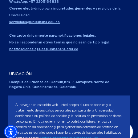
WhatsApp: +57 3205164838
Correo electrónico para inquietudes generales y servicios de la
Universidad
servicious@unisabana.edu.co
Contacto únicamente para notificaciones legales.
No se responderán otros temas que no sean de tipo legal.
notificacioneslegales@unisabana.edu.co
UBICACIÓN
Campus del Puente del Común,
Km. 7, Autopista Norte de
Bogotá.
Chía, Cundinamarca, Colombia.
Código SNIES 1711
Personería Jurídica:
Resolución 130 del 14 de enero de 1980
.
Al navegar en este sitio web, usted acepta el uso de cookies y el
Ministerio de Educación Nacional.
tratamiento de sus datos personales por parte de la Universidad
conforme a su política de cookies y la política de protección de datos
personales. En cualquier momento podrá configurar el uso de
cookies en su ordenador, y para ejercer sus derechos de protección
de datos personales puede hacerlo a través de los canales habilitados