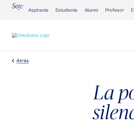
Pasar
Soy:
al
Aspirante
Estudiante
Alumni
Profesor
E
contenido
principal
Atrás
La p
silen