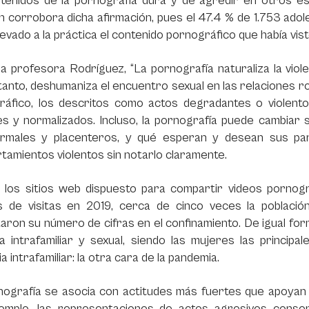
ntenidos de la pornografía dura y de agredir en otros e
n corrobora dicha afirmación, pues el 47.4 % de 1.753 adol
levado a la práctica el contenido pornográfico que había vist
a profesora Rodríguez, “La pornografía naturaliza la violen
tanto, deshumaniza el encuentro sexual en las relaciones ro
ráfico, los descritos como actos degradantes o violen
s y normalizados. Incluso, la pornografía puede cambiar 
rmales y placenteros, y qué esperan y desean sus pa
amientos violentos sin notarlo claramente.
 los sitios web dispuesto para compartir videos pornogr
es de visitas en 2019, cerca de cinco veces la població
ron su número de cifras en el confinamiento. De igual for
ia intrafamiliar y sexual, siendo las mujeres las principa
ia intrafamiliar: la otra cara de la pandemia.
ografía se asocia con actitudes más fuertes que apoyan la
emplo, las representaciones de actos agresivos conse