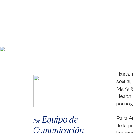
Hasta m
sexual
María 
Health 
pornogr
Equipo de
Para Am
Por
de la p
Comunicación