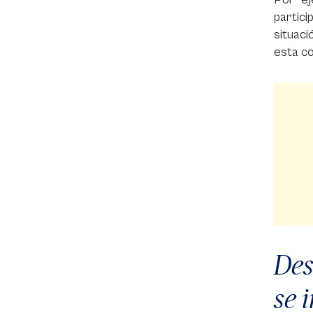
partic
situaci
esta co
Des
se 