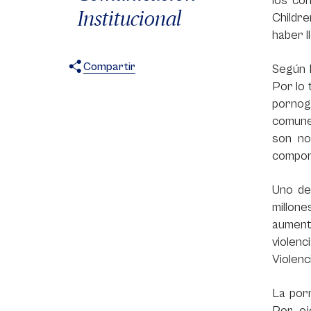
los co
Institucional
Childre
haber l
Compartir
Según l
Por lo 
X
Facebook
WhatsApp
pornog
comune
son no
comport
Uno de
millon
aumenta
violenc
Violenc
La porn
Por ej