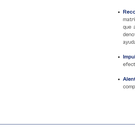
Rec
matr
que 
deno
ayuda
Impu
efect
Alen
comp