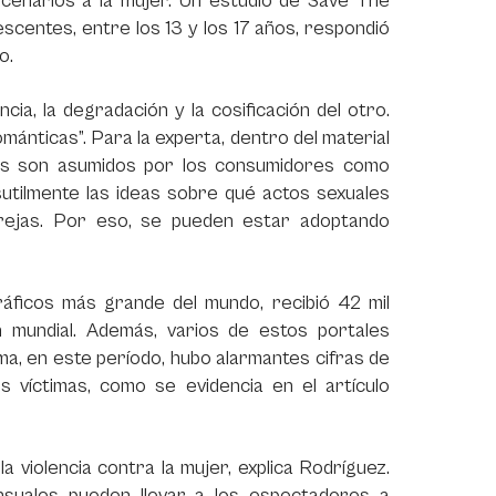
scenarios a la mujer. Un estudio de Save The
escentes, entre los 13 y los 17 años, respondió
o.
cia, la degradación y la cosificación del otro.
mánticas”. Para la experta, dentro del material
tos son asumidos por los consumidores como
sutilmente las ideas sobre qué actos sexuales
rejas. Por eso, se pueden estar adoptando
áficos más grande del mundo, recibió 42 mil
n mundial. Además, varios de estos portales
ma, en este período, hubo alarmantes cifras de
les víctimas, como se evidencia en el artículo
 violencia contra la mujer, explica Rodríguez.
nsuales pueden llevar a los espectadores a