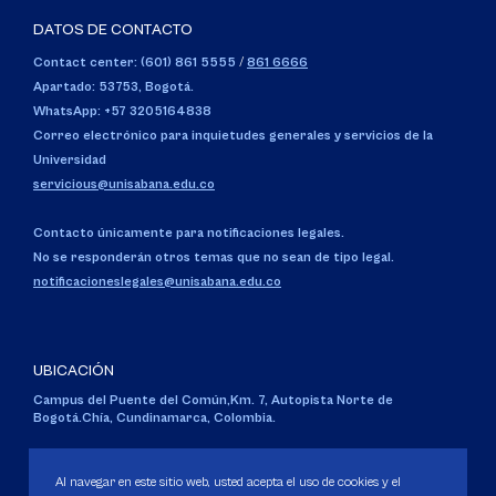
DATOS DE CONTACTO
Contact center: (601) 861 5555
/
861 6666
Apartado: 53753, Bogotá.
WhatsApp: +57 3205164838
Correo electrónico para inquietudes generales y servicios de la
Universidad
servicious@unisabana.edu.co
Contacto únicamente para notificaciones legales.
No se responderán otros temas que no sean de tipo legal.
notificacioneslegales@unisabana.edu.co
UBICACIÓN
Campus del Puente del Común,
Km. 7, Autopista Norte de
Bogotá.
Chía, Cundinamarca, Colombia.
Código SNIES 1711
Personería Jurídica:
Resolución 130 del 14 de enero de 1980
.
Al navegar en este sitio web, usted acepta el uso de cookies y el
Ministerio de Educación Nacional.