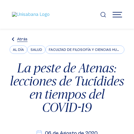
Pasar
al
contenido
MENÚ
principal
Atrás
AL DÍA
SALUD
FACULTAD DE FILOSOFÍA Y CIENCIAS HUMANAS
La peste de Atenas:
lecciones de Tucídides
en tiempos del
COVID-19
06 de Agosto de 2020