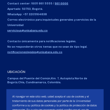
Contact center: (601) 861 5555
/
861 6666
Apartado: 53753, Bogotá.
WhatsApp: +57 3205164838
Correo electrónico para inquietudes generales y servicios de la
Universidad
servicious@unisabana.edu.co
Contacto únicamente para notificaciones legales.
No se responderán otros temas que no sean de tipo legal.
notificacioneslegales@unisabana.edu.co
UBICACIÓN
Campus del Puente del Común,
Km. 7, Autopista Norte de
Bogotá.
Chía, Cundinamarca, Colombia.
Código SNIES 1711
Personería Jurídica:
Resolución 130 del 14 de enero de 1980
.
Al navegar en este sitio web, usted acepta el uso de cookies y el
Ministerio de Educación Nacional.
tratamiento de sus datos personales por parte de la Universidad
conforme a su política de cookies y la política de protección de datos
personales. En cualquier momento podrá configurar el uso de