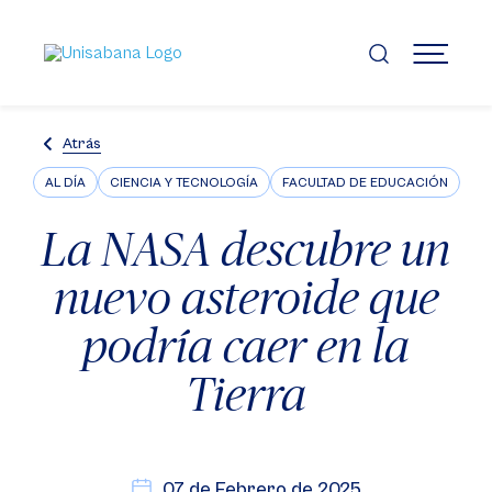
Pasar
al
contenido
MENÚ
principal
Atrás
AL DÍA
CIENCIA Y TECNOLOGÍA
FACULTAD DE EDUCACIÓN
La NASA descubre un
nuevo asteroide que
podría caer en la
Tierra
07 de Febrero de 2025