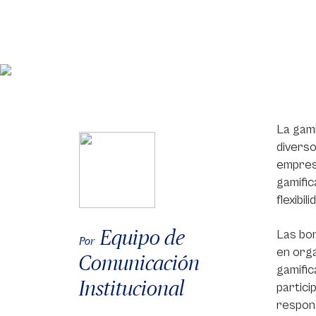
La gami
diverso
empresa
gamific
flexibil
Equipo de
Las bo
Por
en orga
Comunicación
gamific
Institucional
partici
respons