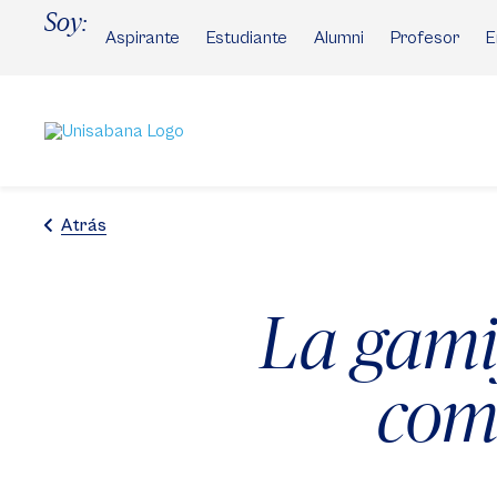
Pasar
Soy:
al
Aspirante
Estudiante
Alumni
Profesor
E
contenido
principal
Atrás
La gamif
com