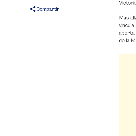
Victori
Compartir
Más all
X
Facebook
WhatsApp
vincula
aporta 
de la M