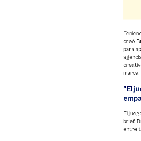
Teniend
creó Br
para ap
agencia
creativ
marca, 
"El j
empat
El jueg
brief. 
entre t