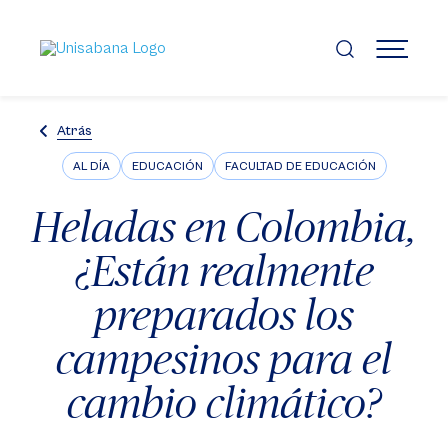
Pasar
al
contenido
MENÚ
principal
Atrás
AL DÍA
EDUCACIÓN
FACULTAD DE EDUCACIÓN
Heladas en Colombia,
¿Están realmente
preparados los
campesinos para el
cambio climático?