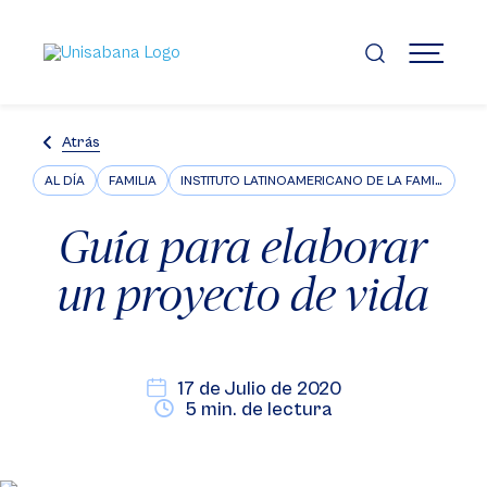
Pasar
al
contenido
MENÚ
principal
Atrás
AL DÍA
FAMILIA
INSTITUTO LATINOAMERICANO DE LA FAMILIA ILFARUS
Guía para elaborar
un proyecto de vida
17 de Julio de 2020
5 min. de lectura