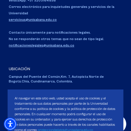
WhatsApp: +57 3205164838
Correo electrónico para inquietudes generales y servicios de la
Universidad
servicious@unisabana.edu.co
Contacto únicamente para notificaciones legales.
No se responderán otros temas que no sean de tipo legal.
notificacioneslegales@unisabana.edu.co
UBICACIÓN
Campus del Puente del Común,
Km. 7, Autopista Norte de
Bogotá.
Chía, Cundinamarca, Colombia.
Código SNIES 1711
Personería Jurídica:
Resolución 130 del 14 de enero de 1980
.
Al navegar en este sitio web, usted acepta el uso de cookies y el
Ministerio de Educación Nacional.
tratamiento de sus datos personales por parte de la Universidad
conforme a su política de cookies y la política de protección de datos
personales. En cualquier momento podrá configurar el uso de
cookies en su ordenador, y para ejercer sus derechos de protección
de datos personales puede hacerlo a través de los canales habilitados
como el correo
protecciondedatos@unisabana.edu.co