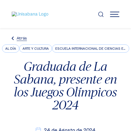
Pasar
al
contenido
MENÚ
principal
Atrás
AL DÍA
ARTE Y CULTURA
ESCUELA INTERNACIONAL DE CIENCIAS ECONÓMICAS Y ADMINISTRATIVAS
Graduada de La
Sabana, presente en
los Juegos Olímpicos
2024
24 de Agosto de 2024