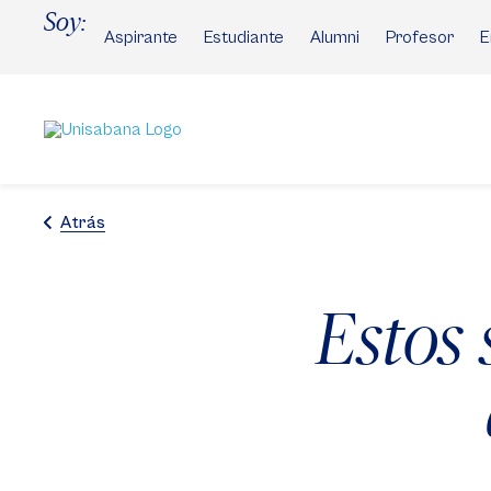
Pasar
Soy:
al
Aspirante
Estudiante
Alumni
Profesor
E
contenido
principal
Atrás
Estos 