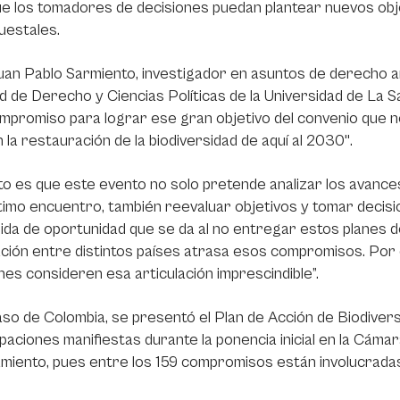
 que los tomadores de decisiones puedan plantear nuevos ob
uestales.
an Pablo Sarmiento, investigador en asuntos de derecho amb
d de Derecho y Ciencias Políticas de la Universidad de La S
mpromiso para lograr ese gran objetivo del convenio que n
 la restauración de la biodiversidad de aquí al 2030".
to es que este evento no solo pretende analizar los avanc
ltimo encuentro, también reevaluar objetivos y tomar decis
dida de oportunidad que se da al no entregar estos planes de
ación entre distintos países atrasa esos compromisos. Po
nes consideren esa articulación imprescindible”.
aso de Colombia, se presentó el Plan de Acción de Biodivers
aciones manifiestas durante la ponencia inicial en la Cámar
amiento, pues entre los 159 compromisos están involucradas