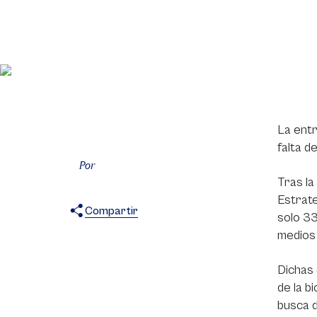
La entr
falta d
Por
Tras la
Estrate
Compartir
solo 33
X
Facebook
WhatsApp
medios 
Dichas 
de la b
busca d