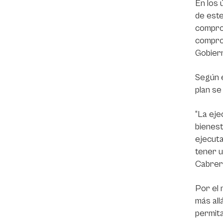
En los 
de este
comprom
comprom
Gobier
Según e
plan se
“La eje
bienest
ejecut
tener u
Cabrera
Por el 
más all
permita