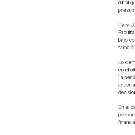
difícil
presup
Para Ju
Faculta
bajo co
también
Lo cier
en el ú
“la pér
articul
decisio
En el c
preocup
financi