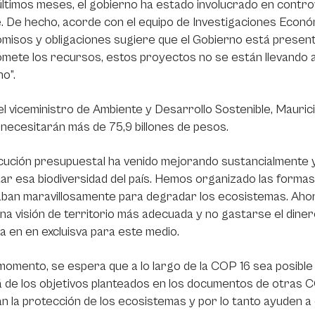
últimos meses, el gobierno ha estado involucrado en contr
. De hecho, acorde con el equipo de Investigaciones Econó
isos y obligaciones sugiere que el Gobierno está presenta
ete los recursos, estos proyectos no se están llevando a 
no”.
l viceministro de Ambiente y Desarrollo Sostenible, Mauric
 necesitarán más de 75,9 billones de pesos.
cución presupuestal ha venido mejorando sustancialmente y
ar esa biodiversidad del país. Hemos organizado las formas
aban maravillosamente para degradar los ecosistemas. Aho
na visión de territorio más adecuada y no gastarse el dine
 en en excluisva para este medio.
momento, se espera que a lo largo de la COP 16 sea posible
á de los objetivos planteados en los documentos de otras C
n la protección de los ecosistemas y por lo tanto ayuden a