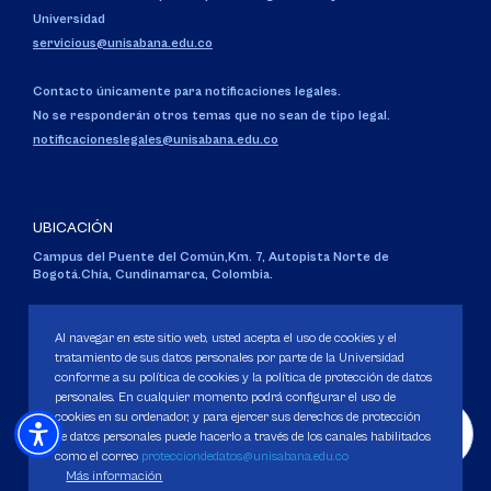
Universidad
servicious@unisabana.edu.co
Contacto únicamente para notificaciones legales.
No se responderán otros temas que no sean de tipo legal.
notificacioneslegales@unisabana.edu.co
UBICACIÓN
Campus del Puente del Común,
Km. 7, Autopista Norte de
Bogotá.
Chía, Cundinamarca, Colombia.
Código SNIES 1711
Personería Jurídica:
Resolución 130 del 14 de enero de 1980
.
Al navegar en este sitio web, usted acepta el uso de cookies y el
Ministerio de Educación Nacional.
tratamiento de sus datos personales por parte de la Universidad
conforme a su política de cookies y la política de protección de datos
personales. En cualquier momento podrá configurar el uso de
cookies en su ordenador, y para ejercer sus derechos de protección
de datos personales puede hacerlo a través de los canales habilitados
como el correo
protecciondedatos@unisabana.edu.co
Política de Protección de datos
Más información