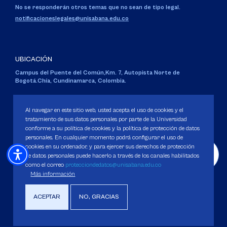
No se responderán otros temas que no sean de tipo legal.
notificacioneslegales@unisabana.edu.co
UBICACIÓN
Campus del Puente del Común,
Km. 7, Autopista Norte de
Bogotá.
Chía, Cundinamarca, Colombia.
Código SNIES 1711
Personería Jurídica:
Resolución 130 del 14 de enero de 1980
.
Al navegar en este sitio web, usted acepta el uso de cookies y el
Ministerio de Educación Nacional.
tratamiento de sus datos personales por parte de la Universidad
conforme a su política de cookies y la política de protección de datos
personales. En cualquier momento podrá configurar el uso de
cookies en su ordenador, y para ejercer sus derechos de protección
de datos personales puede hacerlo a través de los canales habilitados
como el correo
protecciondedatos@unisabana.edu.co
Política de Protección de datos
Más información
Política de Cookies
Derechos Pecuniarios
ACEPTAR
NO, GRACIAS
Copyright 2025 Universidad de La Sabana. Todos los derechos Reservados.