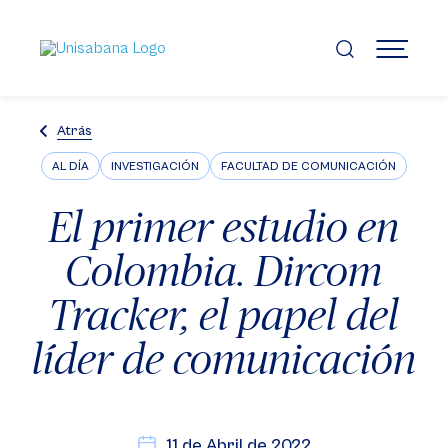
Pasar
al
contenido
MENÚ
principal
Atrás
AL DÍA
INVESTIGACIÓN
FACULTAD DE COMUNICACIÓN
El primer estudio en
Colombia. Dircom
Tracker, el papel del
líder de comunicación
11 de Abril de 2022