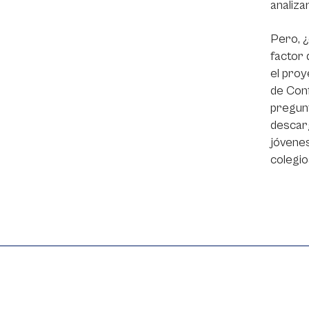
analizar
Pero, ¿
factor 
el proy
de Conf
pregun
descarg
jóvenes
colegio