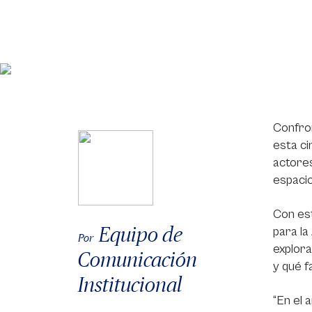
Confron
esta ci
actores
espacio
Con es
Equipo de
para la
Por
explora
Comunicación
y qué f
Institucional
“En el 