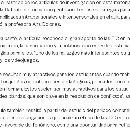
el rastreo de los artículos de investigación en esta materi
ad latente de formación profesoral en las estrategias para 
habilidades intrapersonales e interpersonales en el aula par
ó la profesora Ana Dolores.
a parte, el artículo reconoce el gran aporte de las TIC en la
nicación, la participación y la colaboración entre los estudia
gías para ellos, “Uno de los hallazgos más interesantes es 
y los videojuegos,
 resultan muy atractivos para los estudiantes cuando trabaj
. Los juegos con intenciones pedagógicas, pensados con un
én forman. Estos suelen ser muy atractivos para los estudia
ades blandas, que son clave en la resolución de conflictos”,
culo también resaltó, a partir del estudio del periodo compr
do las investigaciones que analizan el uso de las TIC en la 
 favorable del fenómeno, como una oportunidad para reflex