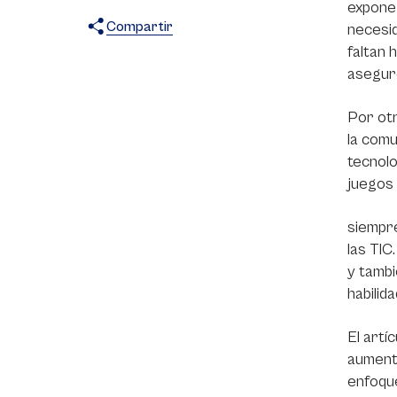
expone 
Compartir
necesid
faltan 
X
Facebook
WhatsApp
asegur
Por otr
la comu
tecnolo
juegos 
siempre
las TIC
y tambi
habilid
El artí
aumenta
enfoque