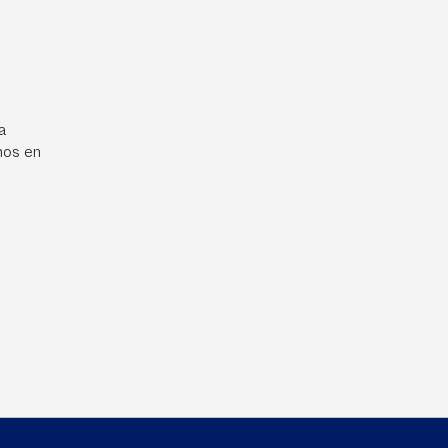
a
mos en