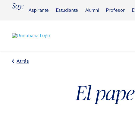
Pasar
Soy:
al
Aspirante
Estudiante
Alumni
Profesor
E
contenido
principal
Atrás
El pape