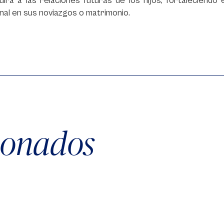
buirá a las relaciones futuras de los hijos, fortalecien
al en sus noviazgos o matrimonio.
cionados