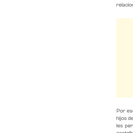
relacio
Por eso
hijos d
les per