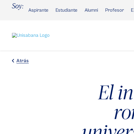
Pasar
Soy:
al
Aspirante
Estudiante
Alumni
Profesor
E
contenido
principal
Atrás
El i
ro
univer