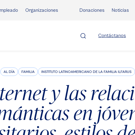
mpleado
Organizaciones
Donaciones
Noticias
Contáctanos
AL DÍA
FAMILIA
INSTITUTO LATINOAMERICANO DE LA FAMILIA ILFARUS
nternet y las relac
mánticas en jóve
sitarios, estilos d