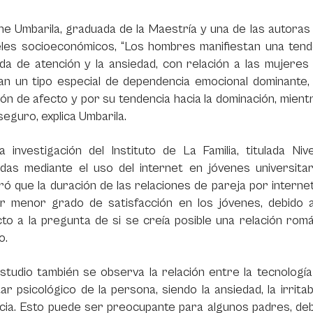
ne Umbarila, graduada de la Maestría y una de las autoras
veles socioeconómicos, “Los hombres manifiestan una tend
da de atención y la ansiedad, con relación a las mujeres
n un tipo especial de dependencia emocional dominante, r
ón de afecto y por su tendencia hacia la dominación, mien
eguro, explica Umbarila.
a investigación del Instituto de La Familia, titulada Ni
das mediante el uso del internet en jóvenes universitar
ó que la duración de las relaciones de pareja por interne
r menor grado de satisfacción en los jóvenes, debido a 
o a la pregunta de si se creía posible una relación román
o.
studio también se observa la relación entre la tecnologí
ar psicológico de la persona, siendo la ansiedad, la irrit
cia. Esto puede ser preocupante para algunos padres, deb