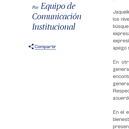
Equipo de
Por
Jaqueli
Comunicación
los ni
Institucional
búsque
expresa
expresi
Compartir
apego s
X
Facebook
WhatsApp
En otr
genera
encontr
genera
Respect
acuerd
En el e
bienest
presen