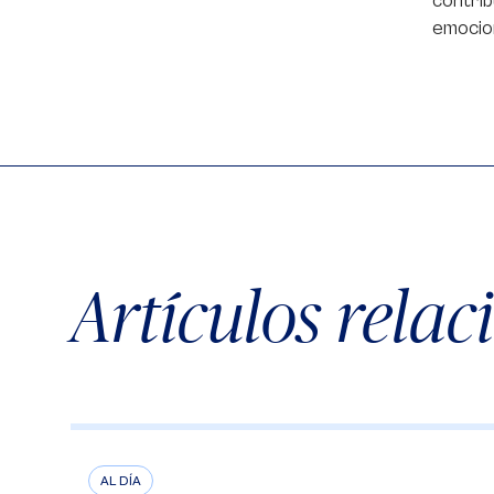
contri
emocion
Artículos rela
AL DÍA