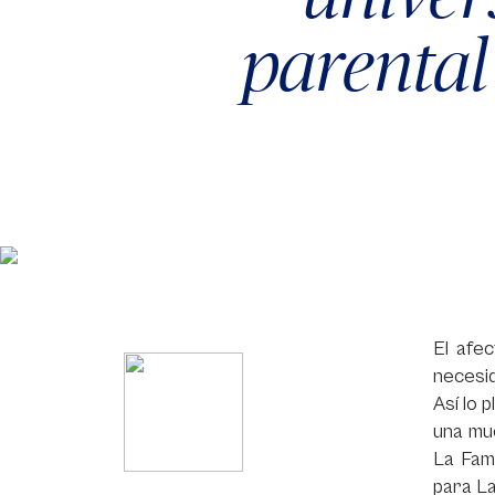
parental
El afec
necesid
Así lo 
una mue
La Fam
para La