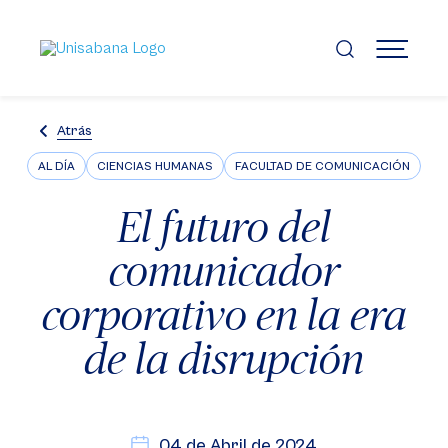
Pasar
al
contenido
MENÚ
principal
Atrás
AL DÍA
CIENCIAS HUMANAS
FACULTAD DE COMUNICACIÓN
El futuro del
comunicador
corporativo en la era
de la disrupción
04 de Abril de 2024