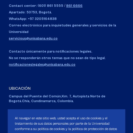
Contact center: (601) 861 5555
/
861 6666
Apartado: 53753, Bogotá.
WhatsApp: +57 3205164838
Correo electrónico para inquietudes generales y servicios de la
Universidad
servicious@unisabana.edu.co
Contacto únicamente para notificaciones legales.
No se responderán otros temas que no sean de tipo legal.
notificacioneslegales@unisabana.edu.co
UBICACIÓN
Campus del Puente del Común,
Km. 7, Autopista Norte de
Bogotá.
Chía, Cundinamarca, Colombia.
Código SNIES 1711
Personería Jurídica:
Resolución 130 del 14 de enero de 1980
.
Al navegar en este sitio web, usted acepta el uso de cookies y el
Ministerio de Educación Nacional.
tratamiento de sus datos personales por parte de la Universidad
conforme a su política de cookies y la política de protección de datos