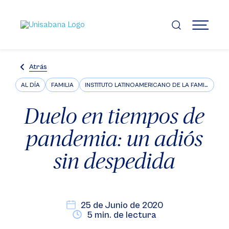
Pasar
al
contenido
MENÚ
principal
Atrás
AL DÍA
FAMILIA
INSTITUTO LATINOAMERICANO DE LA FAMILIA ILFARUS
Duelo en tiempos de
pandemia: un adiós
sin despedida
25 de Junio de 2020
5 min. de lectura