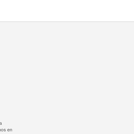
a
mos en