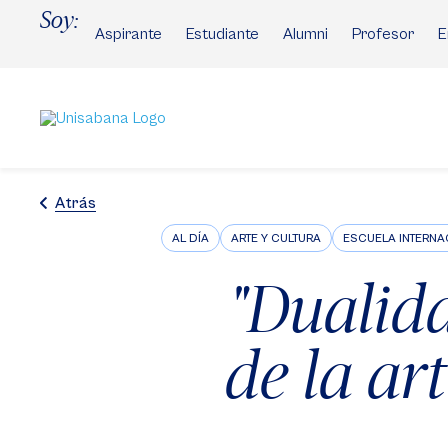
Pasar
Soy:
al
Aspirante
Estudiante
Alumni
Profesor
E
contenido
principal
Atrás
AL DÍA
ARTE Y CULTURA
ESCUELA INTERNA
"Dualida
de la ar