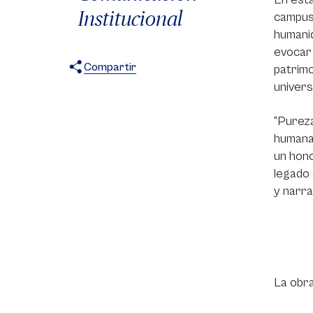
Institucional
campus
humanid
evocar 
Compartir
patrimo
univers
X
Facebook
WhatsApp
“Pureza
humana 
un hono
legado 
y narrat
La obra