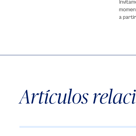
Invitam
momento
a parti
Artículos rela