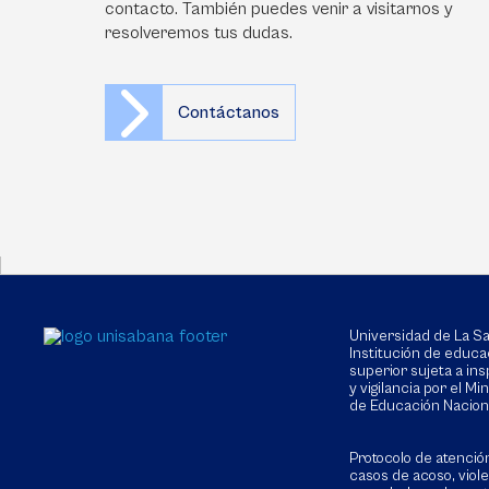
contacto. También puedes venir a visitarnos y
resolveremos tus dudas.
Contáctanos
Universidad de La 
Institución de educa
superior sujeta a in
y vigilancia por el Min
de Educación Nacion
Protocolo de atenció
casos de acoso, viol