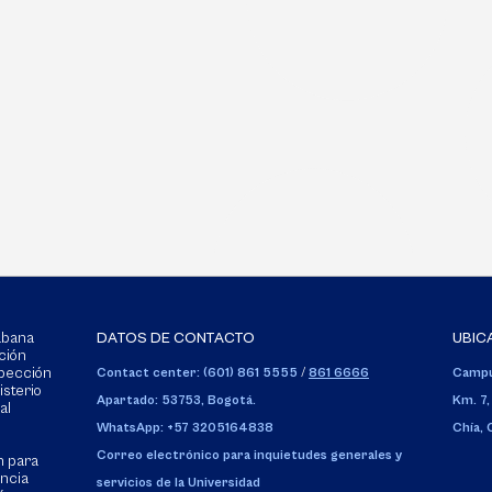
Sabana
DATOS DE CONTACTO
UBIC
ción
spección
Contact center: (601) 861 5555
/
861 6666
Campu
isterio
Apartado: 53753, Bogotá.
Km. 7,
al
WhatsApp: +57 3205164838
Chía,
Correo electrónico para inquietudes generales y
n para
encia
servicios de la Universidad