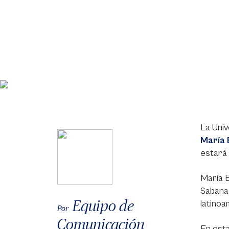
La Univ
María 
estará 
María 
Sabana,
Equipo de
latinoa
Por
Comunicación
En est