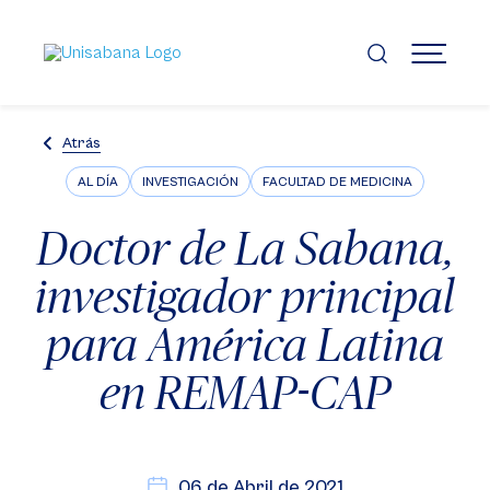
Pasar
al
contenido
MENÚ
principal
Atrás
AL DÍA
INVESTIGACIÓN
FACULTAD DE MEDICINA
Doctor de La Sabana,
investigador principal
para América Latina
en REMAP-CAP
06 de Abril de 2021