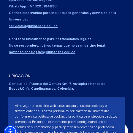
WhatsApp: +57 3205164838
Correo electrónico para inquietudes generales y servicios de la
Universidad
servicious@unisabana.edu.co
Contacto únicamente para notificaciones legales.
No se responderán otros temas que no sean de tipo legal.
notificacioneslegales@unisabana.edu.co
UBICACIÓN
Campus del Puente del Común,
Km. 7, Autopista Norte de
Bogotá.
Chía, Cundinamarca, Colombia.
Código SNIES 1711
Personería Jurídica:
Resolución 130 del 14 de enero de 1980
.
Al navegar en este sitio web, usted acepta el uso de cookies y el
Ministerio de Educación Nacional.
tratamiento de sus datos personales por parte de la Universidad
conforme a su política de cookies y la política de protección de datos
personales. En cualquier momento podrá configurar el uso de
cookies en su ordenador, y para ejercer sus derechos de protección
de datos personales puede hacerlo a través de los canales habilitados