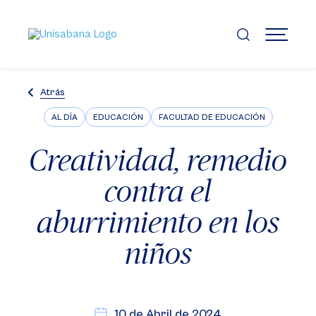
Pasar
al
contenido
MENÚ
principal
Atrás
AL DÍA
EDUCACIÓN
FACULTAD DE EDUCACIÓN
Creatividad, remedio
contra el
aburrimiento en los
niños
10 de Abril de 2024