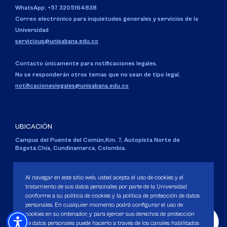
WhatsApp: +57 3205164838
Correo electrónico para inquietudes generales y servicios de la
Universidad
servicious@unisabana.edu.co
Contacto únicamente para notificaciones legales.
No se responderán otros temas que no sean de tipo legal.
notificacioneslegales@unisabana.edu.co
UBICACIÓN
Campus del Puente del Común,
Km. 7, Autopista Norte de
Bogotá.
Chía, Cundinamarca, Colombia.
Código SNIES 1711
Personería Jurídica:
Resolución 130 del 14 de enero de 1980
.
Al navegar en este sitio web, usted acepta el uso de cookies y el
Ministerio de Educación Nacional.
tratamiento de sus datos personales por parte de la Universidad
conforme a su política de cookies y la política de protección de datos
personales. En cualquier momento podrá configurar el uso de
cookies en su ordenador, y para ejercer sus derechos de protección
de datos personales puede hacerlo a través de los canales habilitados