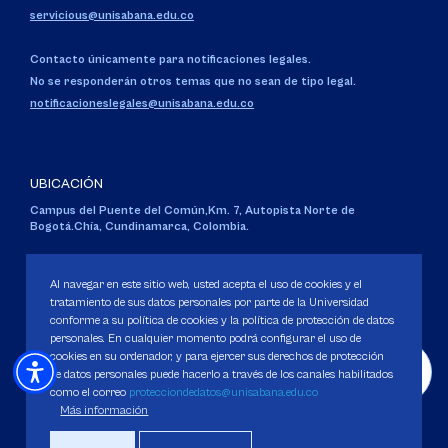
servicious@unisabana.edu.co
Contacto únicamente para notificaciones legales.
No se responderán otros temas que no sean de tipo legal.
notificacioneslegales@unisabana.edu.co
UBICACIÓN
Campus del Puente del Común,
Km. 7, Autopista Norte de
Bogotá.
Chía, Cundinamarca, Colombia.
Código SNIES 1711
Personería Jurídica:
Resolución 130 del 14 de enero de 1980
.
Al navegar en este sitio web, usted acepta el uso de cookies y el
Ministerio de Educación Nacional.
tratamiento de sus datos personales por parte de la Universidad
conforme a su política de cookies y la política de protección de datos
personales. En cualquier momento podrá configurar el uso de
cookies en su ordenador, y para ejercer sus derechos de protección
de datos personales puede hacerlo a través de los canales habilitados
como el correo
protecciondedatos@unisabana.edu.co
Política de Protección de datos
Más información
Política de Cookies