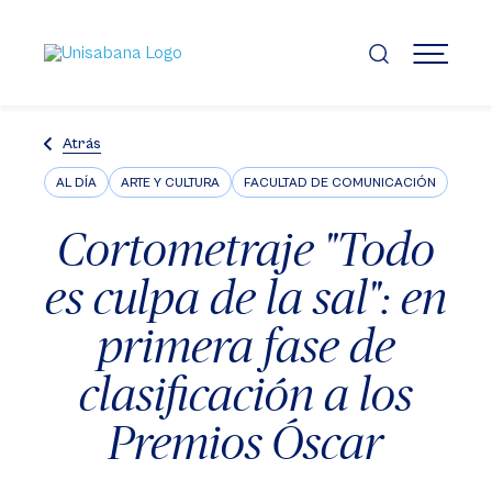
Pasar
al
contenido
MENÚ
principal
Atrás
AL DÍA
ARTE Y CULTURA
FACULTAD DE COMUNICACIÓN
Cortometraje "Todo
es culpa de la sal": en
primera fase de
clasificación a los
Premios Óscar