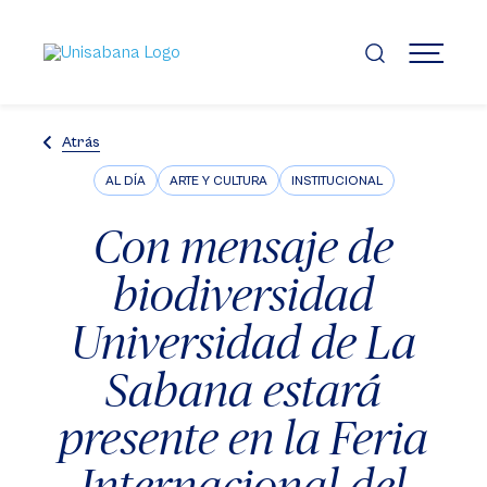
Pasar
al
contenido
MENÚ
principal
Atrás
AL DÍA
ARTE Y CULTURA
INSTITUCIONAL
Con mensaje de
biodiversidad
Universidad de La
Sabana estará
presente en la Feria
Internacional del