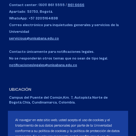
Contact center: (601) 861 5555
/
861 6666
Apartado: 53753, Bogotá.
WhatsApp: +57 3205164838
Correo electrónico para inquietudes generales y servicios de la
Universidad
servicious@unisabana.edu.co
Contacto únicamente para notificaciones legales.
No se responderán otros temas que no sean de tipo legal.
notificacioneslegales@unisabana.edu.co
UBICACIÓN
Campus del Puente del Común,
Km. 7, Autopista Norte de
Bogotá.
Chía, Cundinamarca, Colombia.
Código SNIES 1711
Personería Jurídica:
Resolución 130 del 14 de enero de 1980
.
Al navegar en este sitio web, usted acepta el uso de cookies y el
Ministerio de Educación Nacional.
tratamiento de sus datos personales por parte de la Universidad
conforme a su política de cookies y la política de protección de datos