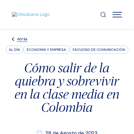
Pasar
al
contenido
MENÚ
principal
Atrás
AL DÍA
ECONOMÍA Y EMPRESA
FACULTAD DE COMUNICACIÓN
Cómo salir de la
quiebra y sobrevivir
en la clase media en
Colombia
28 de Agosto de 2023