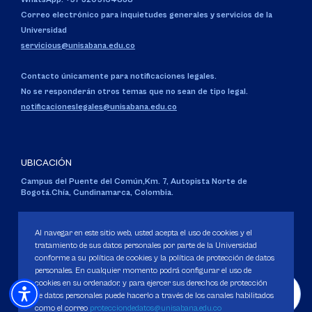
Correo electrónico para inquietudes generales y servicios de la
Universidad
servicious@unisabana.edu.co
Contacto únicamente para notificaciones legales.
No se responderán otros temas que no sean de tipo legal.
notificacioneslegales@unisabana.edu.co
UBICACIÓN
Campus del Puente del Común,
Km. 7, Autopista Norte de
Bogotá.
Chía, Cundinamarca, Colombia.
Código SNIES 1711
Personería Jurídica:
Resolución 130 del 14 de enero de 1980
.
Al navegar en este sitio web, usted acepta el uso de cookies y el
Ministerio de Educación Nacional.
tratamiento de sus datos personales por parte de la Universidad
conforme a su política de cookies y la política de protección de datos
personales. En cualquier momento podrá configurar el uso de
cookies en su ordenador, y para ejercer sus derechos de protección
de datos personales puede hacerlo a través de los canales habilitados
como el correo
protecciondedatos@unisabana.edu.co