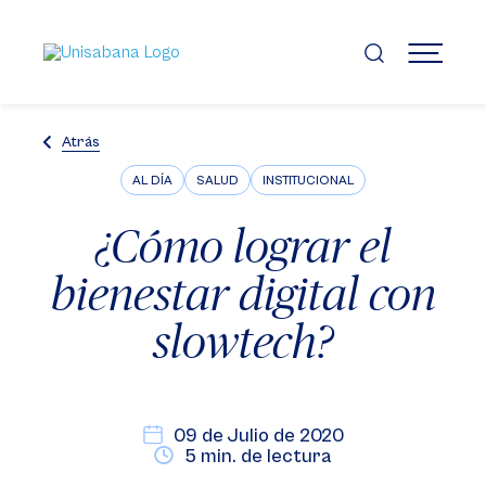
Pasar
al
contenido
MENÚ
principal
Atrás
AL DÍA
SALUD
INSTITUCIONAL
¿Cómo lograr el
bienestar digital con
slowtech?
09 de Julio de 2020
5 min. de lectura