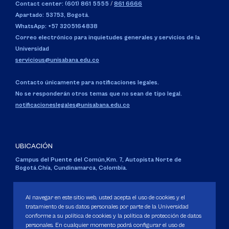
Contact center: (601) 861 5555
/
861 6666
Apartado: 53753, Bogotá.
WhatsApp: +57 3205164838
Correo electrónico para inquietudes generales y servicios de la
Universidad
servicious@unisabana.edu.co
Contacto únicamente para notificaciones legales.
No se responderán otros temas que no sean de tipo legal.
notificacioneslegales@unisabana.edu.co
UBICACIÓN
Campus del Puente del Común,
Km. 7, Autopista Norte de
Bogotá.
Chía, Cundinamarca, Colombia.
Código SNIES 1711
Personería Jurídica:
Resolución 130 del 14 de enero de 1980
.
Al navegar en este sitio web, usted acepta el uso de cookies y el
Ministerio de Educación Nacional.
tratamiento de sus datos personales por parte de la Universidad
conforme a su política de cookies y la política de protección de datos
personales. En cualquier momento podrá configurar el uso de