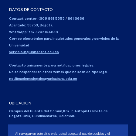
DATOS DE CONTACTO
Contact center: (601) 861 5555
/
861 6666
Apartado: 53753, Bogotá.
WhatsApp: +57 3205164838
Correo electrónico para inquietudes generales y servicios de la
Universidad
servicious@unisabana.edu.co
Contacto únicamente para notificaciones legales.
No se responderán otros temas que no sean de tipo legal.
notificacioneslegales@unisabana.edu.co
UBICACIÓN
Campus del Puente del Común,
Km. 7, Autopista Norte de
Bogotá.
Chía, Cundinamarca, Colombia.
Código SNIES 1711
Personería Jurídica:
Resolución 130 del 14 de enero de 1980
.
Al navegar en este sitio web, usted acepta el uso de cookies y el