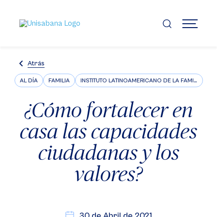
Pasar
al
contenido
MENÚ
principal
Atrás
AL DÍA
FAMILIA
INSTITUTO LATINOAMERICANO DE LA FAMILIA ILFARUS
¿Cómo fortalecer en
casa las capacidades
ciudadanas y los
valores?
30 de Abril de 2021