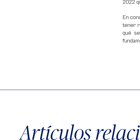
2022 qu
En conc
tener 
qué se
fundame
Artículos rela