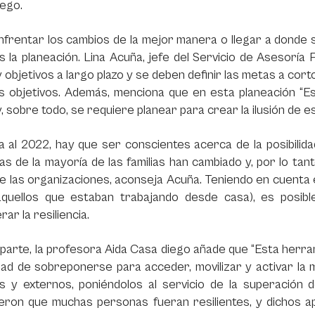
ego.
frentar los cambios de la mejor manera o llegar a donde se
s la planeación. Lina Acuña, jefe del Servicio de Asesoría F
 objetivos a largo plazo y se deben definir las metas a cort
s objetivos. Además, menciona que en esta planeación “E
 y, sobre todo, se requiere planear para crear la ilusión de 
 al 2022, hay que ser conscientes acerca de la posibilida
as de la mayoría de las familias han cambiado y, por lo tanto
 las organizaciones, aconseja Acuña. Teniendo en cuenta el
aquellos que estaban trabajando desde casa), es posible
rar la resiliencia.
parte, la profesora Aida Casa diego añade que “Esta herra
dad de sobreponerse para acceder, movilizar y activar la
os y externos, poniéndolos al servicio de la superación 
ieron que muchas personas fueran resilientes, y dichos 