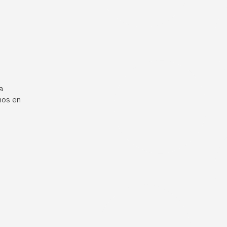
a
mos en