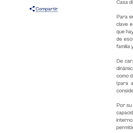
Casa di
Compartir
Para en
X
Facebook
WhatsApp
clave e
que hay
de eso
familia
De cara
dinámic
como de
(para 
conside
Por su 
capaci
intern
permit