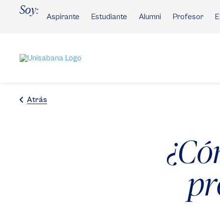
Pasar
Soy:
al
Aspirante
Estudiante
Alumni
Profesor
E
contenido
principal
Atrás
¿Có
pr