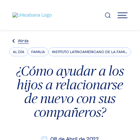
Pasar
al
contenido
MENÚ
principal
Atrás
AL DÍA
FAMILIA
INSTITUTO LATINOAMERICANO DE LA FAMILIA ILFARUS
¿Cómo ayudar a los
hijos a relacionarse
de nuevo con sus
compañeros?
08 de Abril de 2022