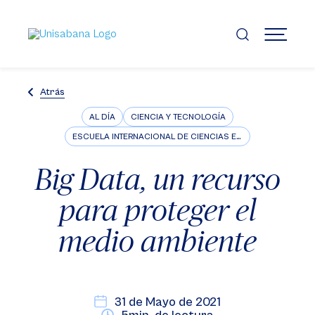
Pasar
al
contenido
MENÚ
principal
Atrás
AL DÍA
CIENCIA Y TECNOLOGÍA
ESCUELA INTERNACIONAL DE CIENCIAS ECONÓMICAS Y ADMINISTRATIVAS
Big Data, un recurso
para proteger el
medio ambiente
31 de Mayo de 2021