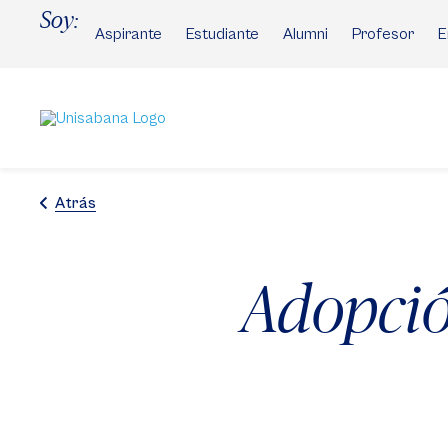
Pasar
Soy:
al
Aspirante
Estudiante
Alumni
Profesor
E
contenido
principal
Atrás
Adopció