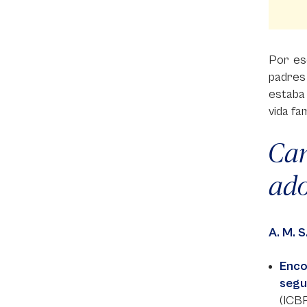
Por es
padres 
estaba 
vida fam
Ca
ado
A. M. S
Enco
segu
(ICBF