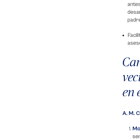
antes
desar
padre
Faci
aseso
Cam
vec
en 
A. M. C
Mo
se