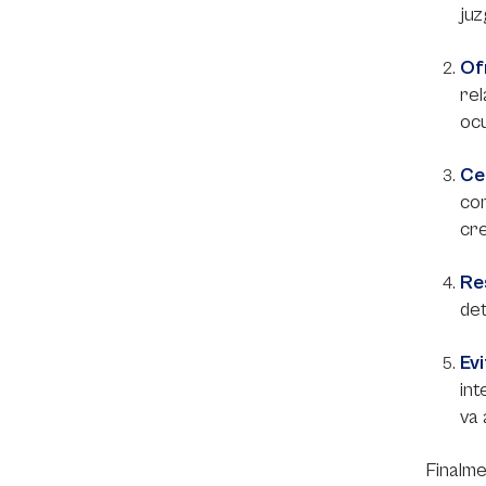
juz
Of
re
ocu
Ce
com
cre
Re
det
Ev
int
va 
Finalm