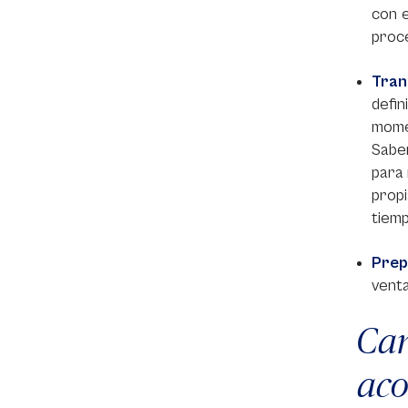
con e
proc
Tran
defi
momen
Sabe
para 
propi
tiemp
Prep
venta
Ca
aco