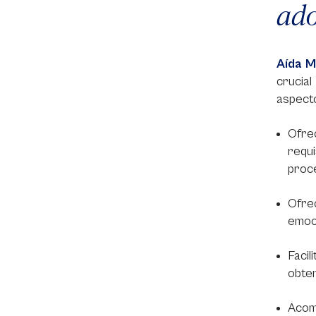
ado
Aída M
crucia
aspecto
Ofre
requi
proc
Ofrec
emoci
Facil
obten
Acom